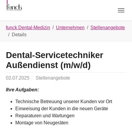
Skip to main navigation
Skip to main content
Skip to page footer
You are here:
funck Dental-Medizin
Unternehmen
Stellenangebote
Details
Dental-Servicetechniker
Außendienst (m/w/d)
02.07.2025
Stellenangebote
Ihre Aufgaben:
Technische Betreuung unserer Kunden vor Ort
Einweisung der Kunden in die neuen Geräte
Reparaturen und Wartungen
Montage von Neugeräten